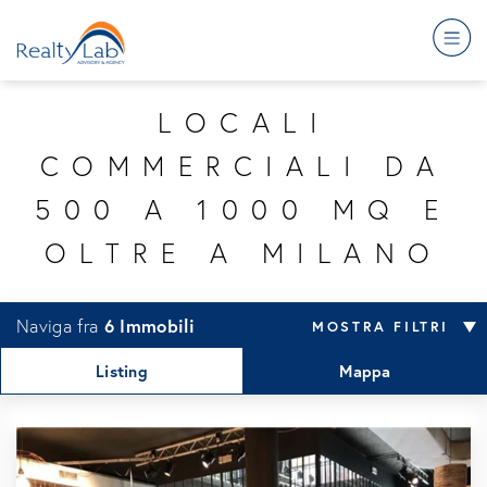
LOCALI
COMMERCIALI DA
500 A 1000 MQ E
OLTRE A MILANO
Naviga fra
6
Immobili
MOSTRA FILTRI
TIPOLOGIA
DISPONIBILITÀ
Listing
Mappa
Uffici
A reddito
Retail
In vendita
Residenze
In locazione
Industriale
Contratto servizi