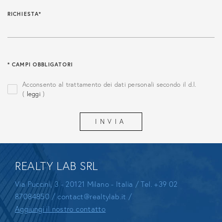
RICHIESTA*
* CAMPI OBBLIGATORI
Acconsento al trattamento dei dati personali secondo il d.l.
(
leggi
)
REALTY LAB SRL
Via Puccini, 3 - 20121 Milano - Italia / Tel.
+39 02
87084850
/
contact@realtylab.it
/
Aggiungi il nostro contatto