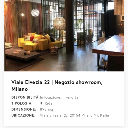
Instant Offices
DIMENSIONE
da
500
mq a
2000
mq
LOCALITÀ
Tutte
Viale Elvezia 22 | Negozio showroom,
Milano
DISPONIBILITÀ:
In locazione,In vendita
TIPOLOGIA:
Retail
DIMENSIONE:
893 mq
UBICAZIONE:
Viale Elvezia, 22, 20154 Milano MI, Italia