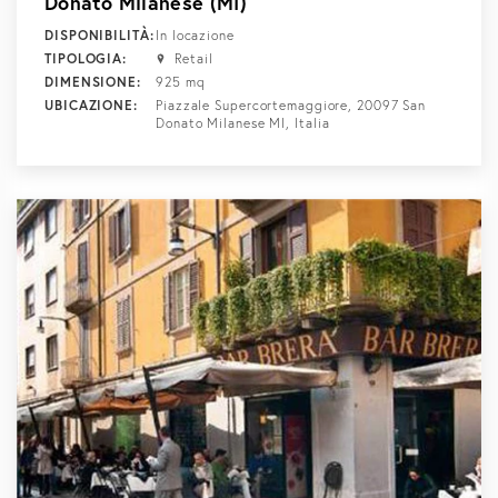
Donato Milanese (MI)
DISPONIBILITÀ:
In locazione
TIPOLOGIA:
Retail
DIMENSIONE:
925 mq
UBICAZIONE:
Piazzale Supercortemaggiore, 20097 San
Donato Milanese MI, Italia