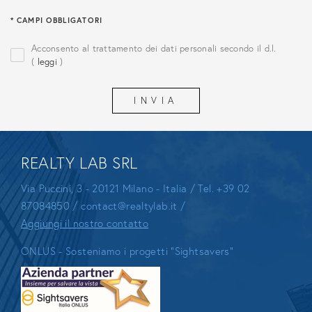
* CAMPI OBBLIGATORI
Acconsento al trattamento dei dati personali secondo il d.l.
(
leggi
)
REALTY LAB SRL
Via Puccini, 3 - 20121 Milano - Italia / Tel.
+39 02
87084850
/
contact@realtylab.it
/
Aggiungi il nostro contatto
ONLUS - Sosteniamo i progetti "Sightsavers"