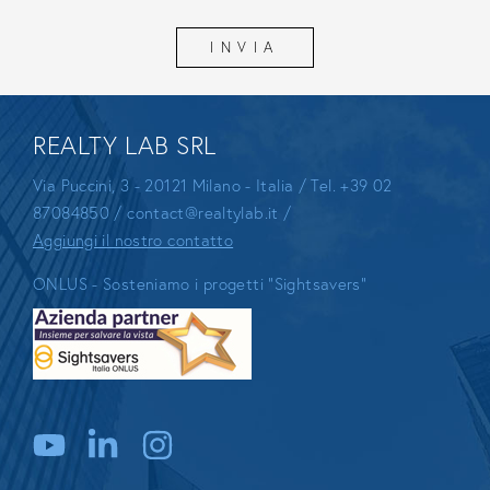
REALTY LAB SRL
Via Puccini, 3 - 20121 Milano - Italia / Tel.
+39 02
87084850
/
contact@realtylab.it
/
Aggiungi il nostro contatto
ONLUS - Sosteniamo i progetti "Sightsavers"