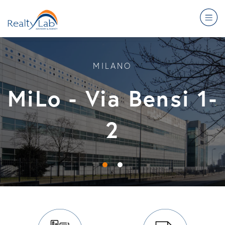
MILANO
MILANO
MiLo - Via Bensi 1-
MiLo - Via Bensi 1-
2
2