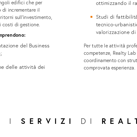
ngoli edifici che per
ottimizzando il r
o di incrementare il
Studi di fattibilit
ritorni sull’investimento,
tecnico-urbanisti
i costi di gestione.
valorizzazione di 
omprendono:
tazione del Business
Per tutte le attività pro
;
competenze, Realty Lab of
coordinamento con strutt
 delle attività dei
comprovata esperienza.
I I
SERVIZI
DI
REAL