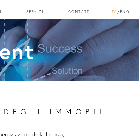
I
I
SERVIZI
SERVIZI
CONTATTI
CONTATTI
ITA
ITA
/
/
ENG
ENG
ent
 DEGLI IMMOBILI
negoziazione della finanza,