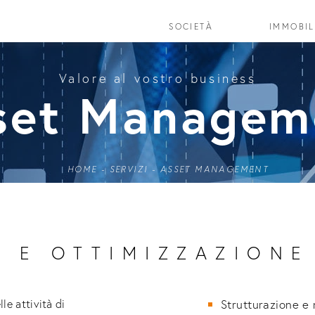
SOCIETÀ
SOCIETÀ
IMMOBIL
IMMOBIL
Valore al vostro business
set Managem
HOME
-
SERVIZI
-
ASSET MANAGEMENT
 E OTTIMIZZAZIONE
lle attività di
Strutturazione e 