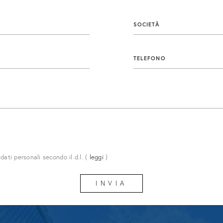
a nella trattativa.
contratti di locazione.
SOCIETÀ
PRI DI PIÙ
SCOPRI DI PIÙ
TELEFONO
ati personali secondo il d.l.
(
leggi
)